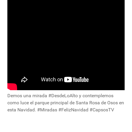
Demos una mirada #DesdeLoAlto y contemplemos
como luce el parque principal de Santa Rosa de Osos en
esta Navidad. #Miradas #FelizNavidad #CapsosTV