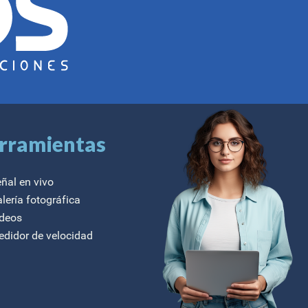
rramientas
ñal en vivo
lería fotográfica
deos
didor de velocidad