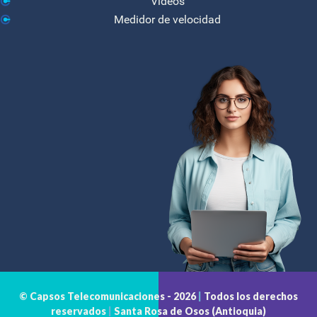
Videos
Medidor de velocidad
© Capsos Telecomunicaciones -
2026
|
Todos los derechos
reservados
|
Santa Rosa de Osos (Antioquia)