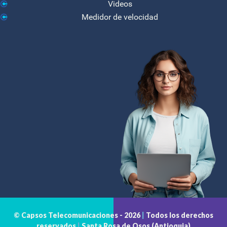
Videos
Medidor de velocidad
© Capsos Telecomunicaciones -
2026
|
Todos los derechos
reservados
|
Santa Rosa de Osos (Antioquia)