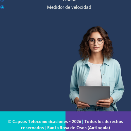
Medidor de velocidad
© Capsos Telecomunicaciones -
2026
|
Todos los derechos
reservados
|
Santa Rosa de Osos (Antioquia)