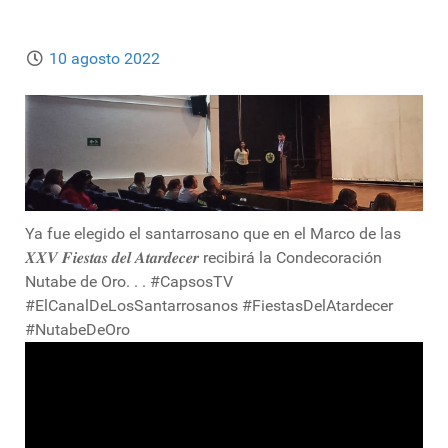
10 agosto 2022
Ya fue elegido el santarrosano que en el Marco de las
𝑿𝑿𝑽 𝑭𝒊𝒆𝒔𝒕𝒂𝒔 𝒅𝒆𝒍 𝑨𝒕𝒂𝒓𝒅𝒆𝒄𝒆𝒓 recibirá la Condecoración
Nutabe de Oro. . . #CapsosTV
#ElCanalDeLosSantarrosanos #FiestasDelAtardecer
#NutabeDeOro